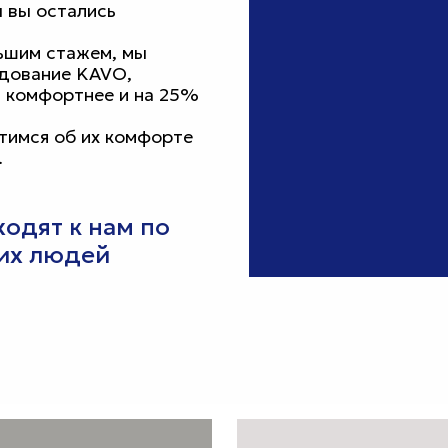
 вы остались
льшим стажем, мы
удование KAVO,
т комфортнее и на 25%
тимся об их комфорте
.
одят к нам по
их людей