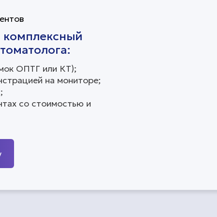
ентов
– комплексный
стоматолога:
мок ОПТГ или КТ);
нстрацией на мониторе;
;
нтах со стоимостью и
у